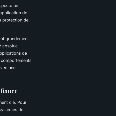
especte un
application de
a protection de
vent grandement
té absolue
pplications de
es comportements
avec une
fiance
ment clé. Pour
 systèmes de