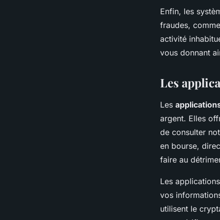
Enfin, les syst
fraudes, comme l
activité inhabit
vous donnant ain
Les applica
Les
application
argent. Elles of
de consulter not
en bourse, dire
faire au détrimen
Les applications
vos information
utilisent le cry