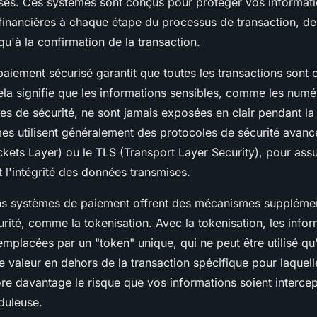
sés. Ces systèmes sont conçus pour protéger vos informat
financières à chaque étape du processus de transaction, depu
u'à la confirmation de la transaction.
aiement sécurisé garantit que toutes les transactions sont 
ela signifie que les informations sensibles, comme les numé
des de sécurité, ne sont jamais exposées en clair pendant la
mes utilisent généralement des protocoles de sécurité avan
kets Layer) ou le TLS (Transport Layer Security), pour assu
et l'intégrité des données transmises.
ins systèmes de paiement offrent des mécanismes suppléme
urité, comme la tokenisation. Avec la tokenisation, les info
emplacées par un "token" unique, qui ne peut être utilisé qu
e valeur en dehors de la transaction spécifique pour laquelle
re davantage le risque que vos informations soient intercept
duleuse.