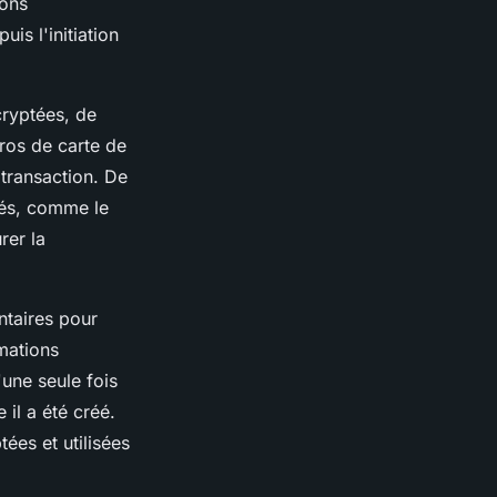
ions
is l'initiation
cryptées, de
ros de carte de
 transaction. De
cés, comme le
rer la
ntaires pour
rmations
'une seule fois
 il a été créé.
ées et utilisées