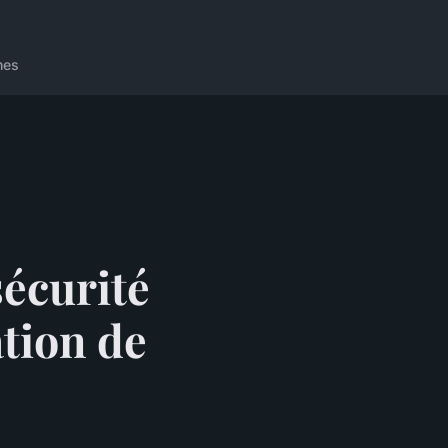
nes
sécurité
ation de