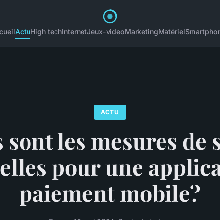
cueil
Actu
High tech
Internet
Jeux-video
Marketing
Matériel
Smartpho
ACTU
 sont les mesures de 
elles pour une applic
paiement mobile?