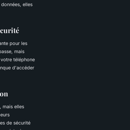
 données, elles
écurité
ante pour les
passe, mais
 votre téléphone
onque d'accéder
ion
, mais elles
peurs
les de sécurité