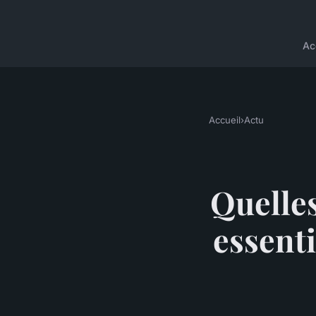
Ac
Accueil
›
Actu
Quelles
essenti