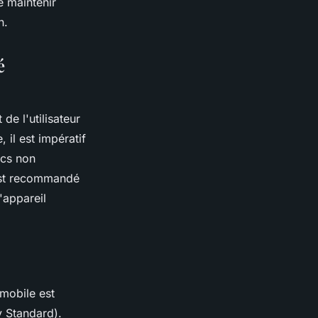
de maintenir
n.
é
de l'utilisateur
il est impératif
ics non
 est recommandé
'appareil
 mobile est
y Standard).