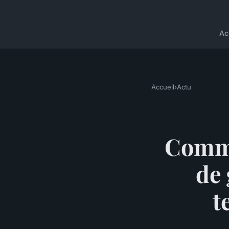
Ac
Accueil
›
Actu
Comme
de
t