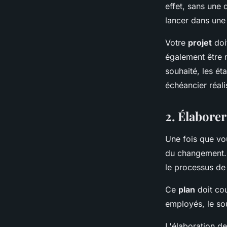
effet, sans une 
lancer dans une 
Votre
projet
doit
également être ré
souhaité, les ét
échéancier réali
2. Élabore
Une fois que vo
du changement. 
le processus de
Ce
plan
doit cou
employés, le sou
L'élaboration d