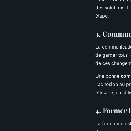
des solutions. I
étape.
3. Commun
La communicatio
de garder tous 
de ces changeme
Une bonne
com
l'adhésion au p
efficace, en uti
4. Former 
La formation es