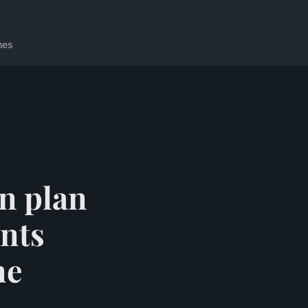
nes
n plan
nts
ne