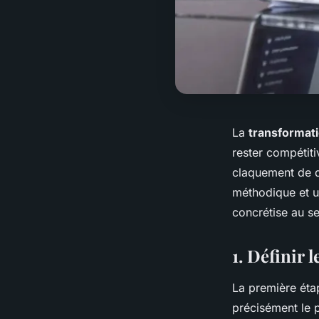
La
transformati
rester compétit
claquement de do
méthodique et 
concrétise au se
1. Définir 
La première éta
précisément le p