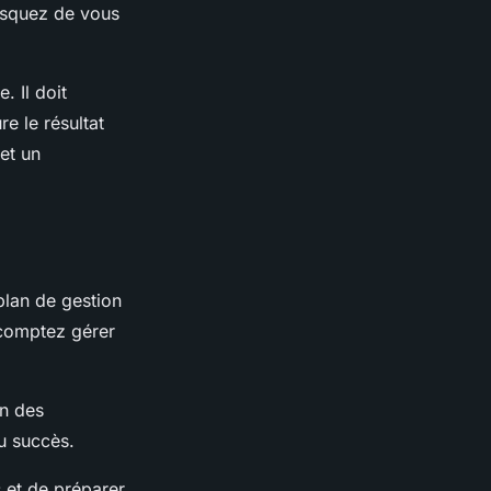
risquez de vous
. Il doit
re le résultat
et un
plan de gestion
 comptez gérer
on des
u succès.
 et de préparer