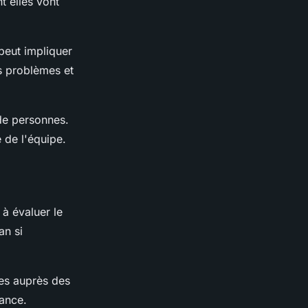
t elles vont
 peut impliquer
s problèmes et
de personnes.
 de l'équipe.
 à évaluer le
an si
tes auprès des
mance.