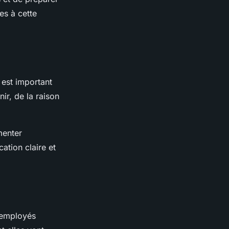
es à cette
 est important
ir, de la raison
menter
ation claire et
 employés