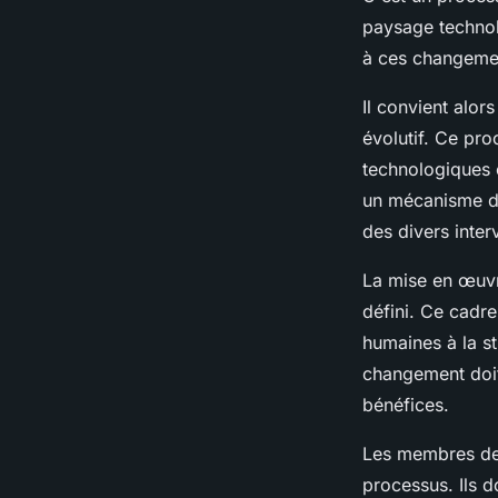
paysage technol
à ces changemen
Il convient alo
évolutif. Ce pro
technologiques e
un mécanisme d'
des divers inter
La mise en œuvr
défini. Ce cadre
humaines à la s
changement doit
bénéfices.
Les membres de 
processus. Ils d