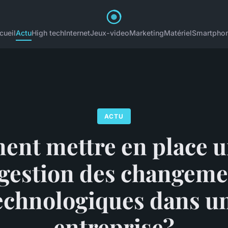
cueil
Actu
High tech
Internet
Jeux-video
Marketing
Matériel
Smartpho
ACTU
nt mettre en place u
 gestion des changeme
echnologiques dans u
entreprise?